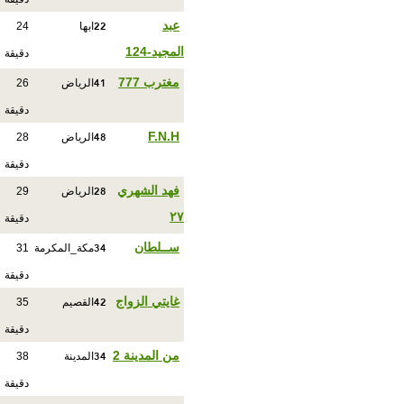
22
عبد
ابها
24
المجيد-124
دقيقة
41
مغترب 777
الرياض
26
دقيقة
48
F.N.H
الرياض
28
دقيقة
28
فهد الشهري
الرياض
29
٢٧
دقيقة
34
ســلطان
مكة_المكرمة
31
دقيقة
42
غايتي الزواج
القصيم
35
دقيقة
34
من المدينة 2
المدينة
38
دقيقة