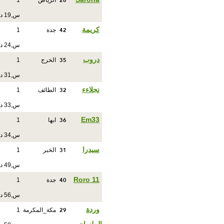
28
الرياض
1
س,19 د
42
كريمة
جدة
1
س,24 د
35
دروب
الخرج
1
س,31 د
32
نجلاءء
الطائف
1
س,33 د
36
Em33
ابها
1
س,34 د
31
سيدرا
الخبر
1
س,49 د
40
Roro 11
جدة
1
س,56 د
29
وردة
مكة_المكرمة
1