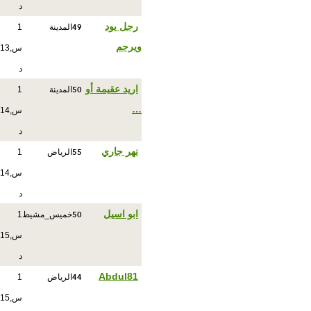
د
49
رجل يود
المدينة
1
ويرحم
س,13
د
50
اريد عقيمة أو
المدينة
1
…
س,14
د
55
نهر جاري
الرياض
1
س,14
د
50
ابو اسيل
خميس_مشيط
1
س,15
د
44
Abdul81
الرياض
1
س,15