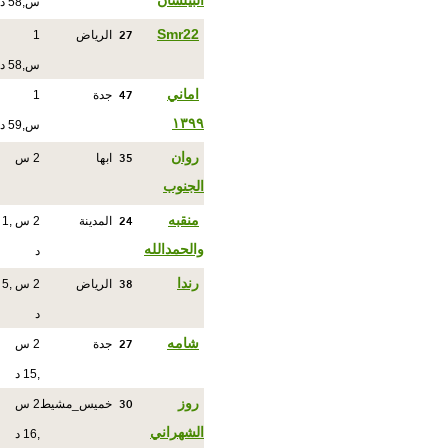
البيلسان
س,58 د
27
Smr22
الرياض
1
س,58 د
47
اماني
جدة
1
١٣٩٩
س,59 د
35
روان
ابها
2 س
الجنوب
24
منقبه
المدينة
2 س ,1
والحمدالله
د
38
رندا
الرياض
2 س ,5
د
27
شامه
جدة
2 س
,15 د
30
روز
خميس_مشيط
2 س
الشهراني
,16 د