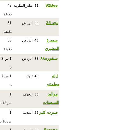
33
92Bee
مكة_المكرمة
48
دقيقة
35
نجد 35
الرياض
51
دقيقة
43
سميرة
الرياض
55
المطيري
دقيقة
33
سنفوره٨٨
الرياض
1 س,3
د
48
ايام
تبوك
1 س,7
مطمئنه
د
35
مواليد
الجوف
1
التسعينات
س,13 د
22
صبرت كثير
المدينة
1
س,16 د
Sarona