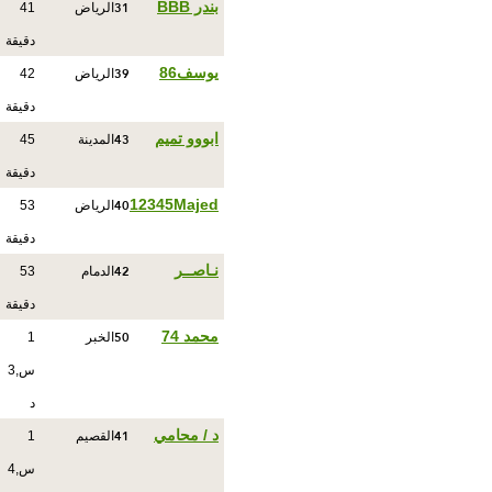
31
بندر BBB
الرياض
41
دقيقة
39
يوسف86
الرياض
42
دقيقة
43
ابووو تميم
المدينة
45
دقيقة
40
12345Majed
الرياض
53
دقيقة
42
نـاصــر
الدمام
53
دقيقة
50
محمد 74
الخبر
1
س,3
د
41
د / محامي
القصيم
1
س,4