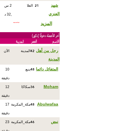
21
شهد
العلا
2 س
العنزي
,32 د
المزيد
42
رجل من أهل
المدينة
الآن
المدينة
48
المتفائل دائما
ينبع
10
دقيقة
36
Moham
سكاكا
12
دقيقة
48
Abulwafaa
مكة_المكرمة
17
دقيقة
46
نبض
مكة_المكرمة
23
دقيقة