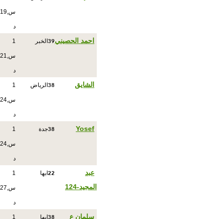
س,19
د
39
احمد الحصيني
الخبر
1
س,21
د
38
الشايق
الرياض
1
س,24
د
38
Yosef
جدة
1
س,24
د
22
عبد
ابها
1
المجيد-124
س,27
د
38
سلمان ع
ابها
1