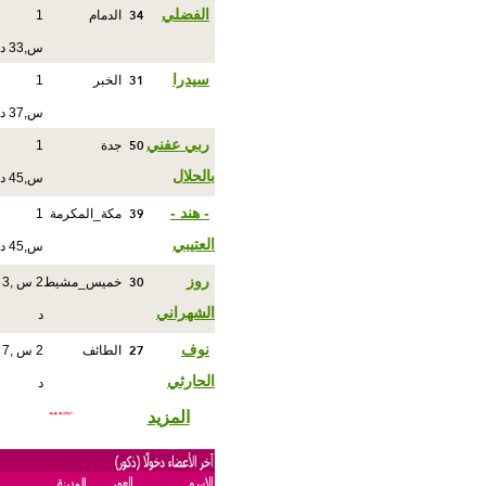
34
الفضلي
الدمام
1
س,33 د
31
سيدرا
الخبر
1
س,37 د
50
ربي عفني
جدة
1
بالحلال
س,45 د
39
- هند -
مكة_المكرمة
1
العتيبي
س,45 د
30
روز
خميس_مشيط
2 س ,3
الشهراني
د
27
نوف
الطائف
2 س ,7
الحارثي
د
المزيد