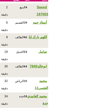
54
Saeed
ينبع
2
197003
دقيقة
39
أستاذ حمد
القصيم
6
دقيقة
46
اللهم بارك لنا
الطائف
9
دقيقة
52
صامل
الجبيل
19
دقيقة
44
ابوخالد7840
الطائف
30
دقيقة
35
محمد
الرياض
32
العتيبي11
دقيقة
58
محمد الغامدي
جدة
34
جدة
دقيقة