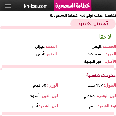
تفاصيل طلب زواج لدى خطابة السعودية
لا حقا
اليمن
جيزان
الجنسية:
المدينة:
26 سنة
أنثى
العمر:
الجنس:
غير قبيلية
الأصل:
157 سم
50 كجم
الطول:
الوزن:
قمحي
أسود
لون البشرة:
لون العين:
ناعم
أسود
نوع الشعر:
لون الشعر: