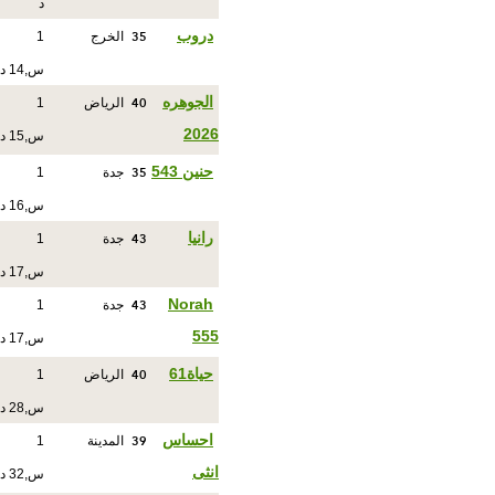
د
35
دروب
الخرج
1
س,14 د
40
الجوهره
الرياض
1
2026
س,15 د
35
حنين 543
جدة
1
س,16 د
43
رانيا
جدة
1
س,17 د
43
Norah
جدة
1
555
س,17 د
40
حياة61
الرياض
1
س,28 د
39
احساس
المدينة
1
انثى
س,32 د