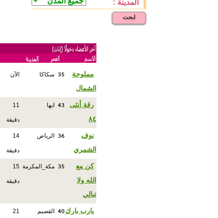
المدينة :
ابحث
35
مملوحة
سكاكا
الآن
الشمال
43
رقة أنثى
ابها
11
٨٤
دقيقة
36
نوف
الرياض
14
الشمري
دقيقة
35
كن مع
مكة_المكرمة
15
الله ولا
دقيقة
تبالي
40
يارب بارك
القصيم
21