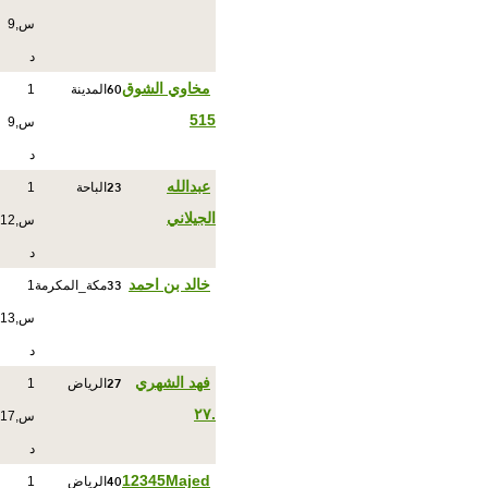
س,9
د
60
مخاوي الشوق
المدينة
1
515
س,9
د
23
عبدالله
الباحة
1
الجيلاني
س,12
د
33
خالد بن احمد
مكة_المكرمة
1
س,13
د
27
فهد الشهري
الرياض
1
.٢٧
س,17
د
40
12345Majed
الرياض
1