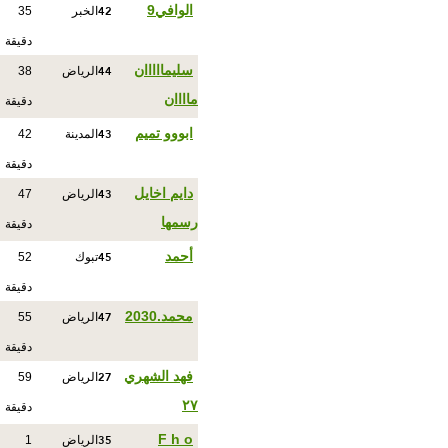
42
الوافي9
الخبر
35
دقيقة
44
سليمااااان
الرياض
38
ماااان
دقيقة
43
ابووو تميم
المدينة
42
دقيقة
43
دايم اخايل
الرياض
47
رسمها
دقيقة
45
أحمد
تبوك
52
دقيقة
47
محمد.2030
الرياض
55
دقيقة
27
فهد الشهري
الرياض
59
٢٧
دقيقة
35
F h o
الرياض
1