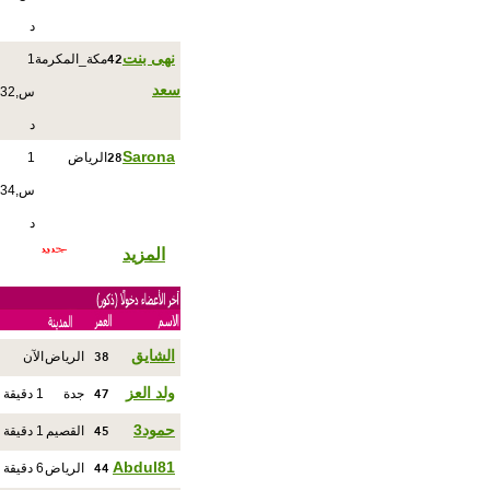
د
42
نهى بنت
مكة_المكرمة
1
سعد
س,32
د
28
Sarona
الرياض
1
س,34
د
المزيد
38
الشايق
الرياض
الآن
47
ولد العز
جدة
1 دقيقة
45
حمود3
القصيم
1 دقيقة
44
Abdul81
الرياض
6 دقيقة