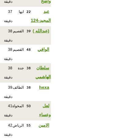
واضح
دقيقة
22
عبد
ابها
37
المجيد-124
دقيقة
39
(عبدالله )
القصيم
38
دقيقة
48
الوافي
القصيم
38
دقيقة
38
سلطان
جدة
38
الهاشمي
دقيقة
38
hexa
الطائف
39
دقيقة
50
لعل
المخواة
41
وعساء
دقيقة
55
الامين
الرياض
42
دقيقة