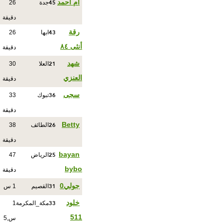
45
ام احمد
جدة
26
دقيقة
43
رقة
ابها
26
أنثى ٨٤
دقيقة
21
شهد
العلا
30
العنزي
دقيقة
36
سجى
تبوك
33
دقيقة
26
Betty
الطائف
38
دقيقة
25
bayan
الرياض
47
bybo
دقيقة
31
جولي0
القصيم
1 س
33
خلود
مكة_المكرمة
1
511
س,5