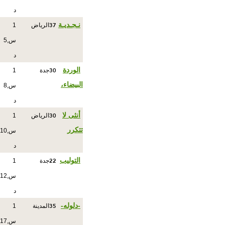
د
37
نـجـديـة
الرياض
1
س,5
د
30
الوردة
جدة
1
البيضاء،
س,8
د
30
أنثى لا
الرياض
1
تتكرر
س,10
د
22
التوليب
جدة
1
س,12
د
35
-دلوله-
المدينة
1
س,17