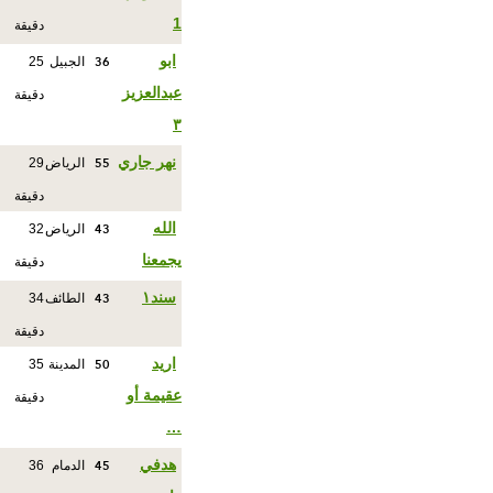
1
دقيقة
36
ابو
الجبيل
25
عبدالعزيز
دقيقة
٣
55
نهر جاري
الرياض
29
دقيقة
43
الله
الرياض
32
يجمعنا
دقيقة
43
سند١
الطائف
34
دقيقة
50
اريد
المدينة
35
عقيمة أو
دقيقة
…
45
هدفي
الدمام
36