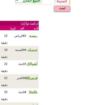
المدينة :
ابحث
47
ريميـه
الرياض
15
دقيقة
39
حــنــان
المدينة
16
دقيقة
37
أشواااق
جدة
22
دقيقة
38
فرس86
الخبر
22
دقيقة
34
عالية0
جدة
25
دقيقة