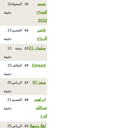
35
نسيم
المخواة
12
الصباح
دقيقة
2022
42
غايتي
القصيم
13
الزواج
دقيقة
23
سلمان 21
بيشة
13
دقيقة
49
Gmsed
الطائف
15
دقيقة
47
سعد 97
الرياض
20
دقيقة
48
ابراهيم
القصيم
21
عبدالله
دقيقة
الدح
55
اهلا وسهلا
الرياض
25