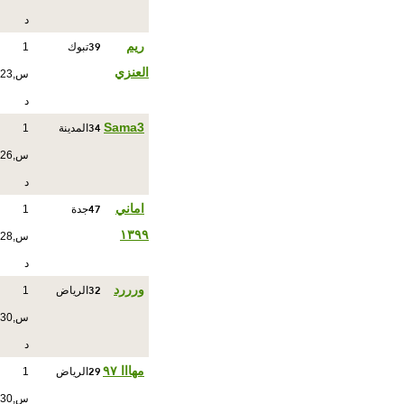
د
39
ريم
تبوك
1
العنزي
س,23
د
34
Sama3
المدينة
1
س,26
د
47
اماني
جدة
1
١٣٩٩
س,28
د
32
ورررد
الرياض
1
س,30
د
29
مهااا ٩٧
الرياض
1
س,30