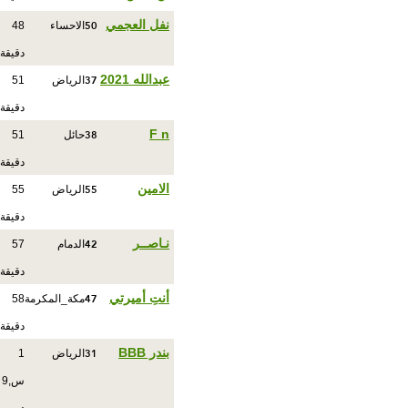
50
نفل العجمي
الاحساء
48
دقيقة
37
عبدالله 2021
الرياض
51
دقيقة
38
F n
حائل
51
دقيقة
55
الامين
الرياض
55
دقيقة
42
نـاصــر
الدمام
57
دقيقة
47
أنتِ أميرتي
مكة_المكرمة
58
دقيقة
31
بندر BBB
الرياض
1
س,9