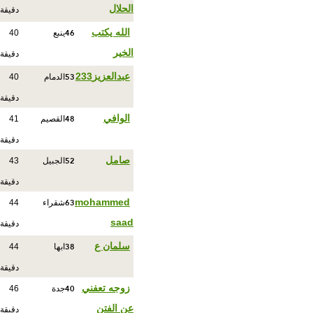
الحلال
دقيقة
46
الله يكتب
ينبع
40
الخير
دقيقة
53
عبدالعزيز233
الدمام
40
دقيقة
48
الوافي
القصيم
41
دقيقة
52
صامل
الجبيل
43
دقيقة
63
mohammed
شقراء
44
saad
دقيقة
38
سلمان ع
ابها
44
دقيقة
40
زوجه تعفني
جدة
46
عن الفتن
دقيقة