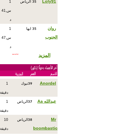
35
Loly91
الرياض
1
س,41
د
35
روان
ابها
1
الجنوب
س,47
د
المزيد
39
Anordel
تبوك
1
دقيقة
37
عبدالله Aa
الرياض
1
دقيقة
38
Mr
الرياض
10
boombastic
دقيقة