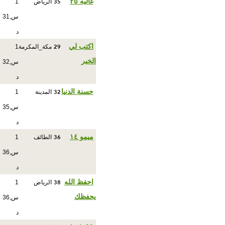
35
غاليه ٣٥
الرياض
1
س,31
د
29
اكتب لي
مكة_المكرمة
1
الخير
س,32
د
32
حسنة الدنيا
المدينة
1
س,35
د
36
ميمو ١٤
الطائف
1
س,36
د
38
احفظ الله
الرياض
1
يحفظك
س,36
د