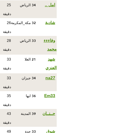
34
امل ..
الرياض
25
دقيقة
32
شادية
مكة_المكرمة
26
دقيقة
33
وفاءءء
الرياض
28
محمد
دقيقة
21
شهد
العلا
33
العنزي
دقيقة
34
na27
جيزان
33
دقيقة
36
Em33
ابها
35
دقيقة
39
حــنــان
المدينة
43
دقيقة
33
شوق
جدة
49