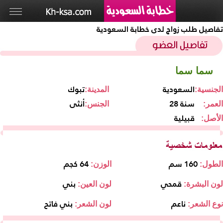
تفاصيل طلب زواج لدى خطابة السعودية
سما سما
السعودية
تبوك
الجنسية:
المدينة:
28 سنة
أنثى
العمر:
الجنس:
قبيلية
الأصل:
160 سم
64 كجم
الطول:
الوزن:
قمحي
بني
لون البشرة:
لون العين:
ناعم
بني فاتح
نوع الشعر:
لون الشعر: