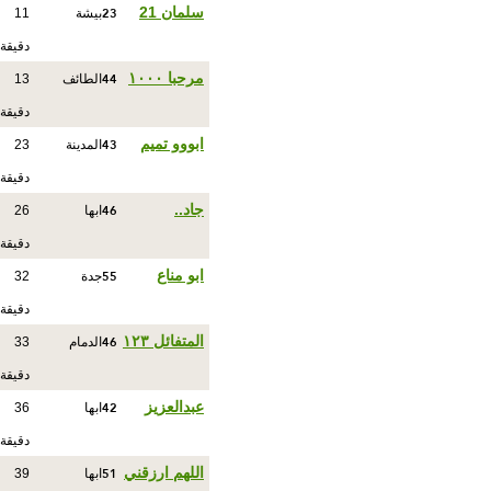
23
سلمان 21
بيشة
11
دقيقة
44
مرحبا ١٠٠٠
الطائف
13
دقيقة
43
ابووو تميم
المدينة
23
دقيقة
46
جاد..
ابها
26
دقيقة
55
ابو مناع
جدة
32
دقيقة
46
المتفائل ١٢٣
الدمام
33
دقيقة
42
عبدالعزيز
ابها
36
دقيقة
51
اللهم ارزقني
ابها
39