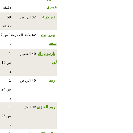
عمري
دقيقة
37
نـجـديـة
الرياض
59
دقيقة
42
نهى بنت
مكة_المكرمة
1 س,7
سعد
د
40
يارب بارك
القصيم
1
لي
س,19
د
40
ربما
الرياض
1
س,24
د
39
ريم العنزي
تبوك
1
س,25
د