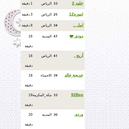
33
خلود 2
الرياض
1 دقيقة
25
اموره12
الرياض
3 دقيقة
34
امل ..
الرياض
8 دقيقة
47
دودي ❤️
المدينة
16
دقيقة
41
أريج .
الرياض
16
دقيقة
39
خديجة خالد
الاحساء
18
دقيقة
33
92Bee
مكة_المكرمة
19
دقيقة
30
ورده.
المدينة
20
دقيقة