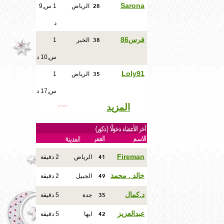
28
Sarona
الرياض
1 س,9
د
38
فرس86
الخبر
1
س,10 د
35
Loly91
الرياض
1
س,17 د
المزيد
41
Fireman
الرياض
2 دقيقة
49
خالد . محمذ
الجبيل
2 دقيقة
35
د.كمال
جدة
5 دقيقة
42
عبدالعزيز
ابها
5 دقيقة