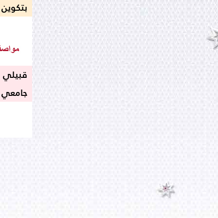
بتكوين
جامعي 