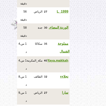
دقيقة
27
L_1999
الرياض
56
دقيقة
30
الوردة البيضاء،
جدة
58
دقيقة
35
مملوحة
سكاكا
1 س,4
الشمال
د
40
Yaya.makkah
مكة_المكرمة
1 س,4
د
32
نجلاءء
الطائف
1 س,8
د
27
سارا
الرياض
1 س,9
د