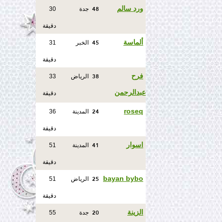
48
ورد سالم
جدة
30
دقيقة
45
ألماسة
الخبر
31
دقيقة
38
فرح
الرياض
33
عبدالرحمن
دقيقة
24
roseq
المدينة
36
دقيقة
41
اسوار
المدينة
51
دقيقة
25
bayan bybo
الرياض
51
دقيقة
20
الزينة
جدة
55