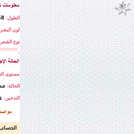
158
الطول:
لون البشرة
نوع الشعر:
مستوى التع
مط
الحالة:
غ
التدخين:
الحساب 