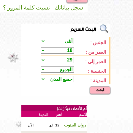
-
سجل بياناتك
نسيت كلمة المرور ؟
الجنس :
العمر من :
العمر إلى :
الجنسية :
المدينة :
ابحث
35
روان الجنوب
ابها
الآن