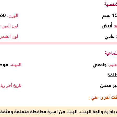
 سم
60 كجم
الوزن:
أبيض
:
لون العين:
عادي
لون الشعر:
جامعي
موظ
ليم:
المهنة:
لقة
ير مدخن
تاريخ أخر زيا
بادارة والدة البنت: البنت من اسرة محافظة متعلمة ومثقف