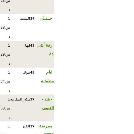
س,23
د
39
حــنــان
المدينة
1
س,28
د
43
رقة أنثى
ابها
1
٨٤
س,29
د
48
ايام
تبوك
1
مطمئنه
س,34
د
39
- هند -
مكة_المكرمة
1
العتيبي
س,38
د
39
ممرضة
الخبر
1