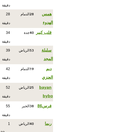
دقيقة
28
همس
الدمام
28
الهدوء
دقيقة
40
قلب كبير
جدة
34
دقيقة
53
سليلة
الرياض
39
المجد
دقيقة
19
ديم
الدمام
42
العنزي
دقيقة
25
bayan
الرياض
52
bybo
دقيقة
38
فرس86
الخبر
55
دقيقة
40
ربما
الرياض
1