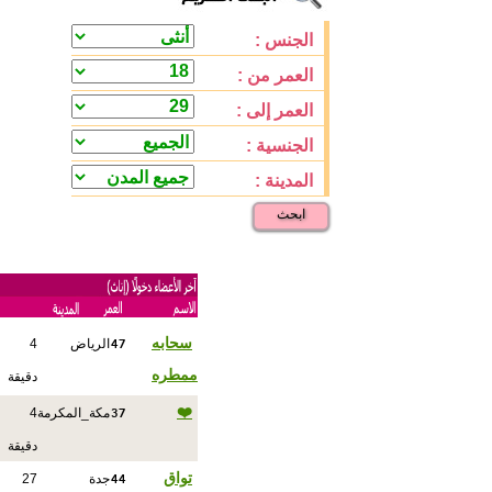
الجنس :
العمر من :
العمر إلى :
الجنسية :
المدينة :
ابحث
47
سحابه
الرياض
4
ممطره
دقيقة
37
❤️
مكة_المكرمة
4
دقيقة
44
تواق
جدة
27