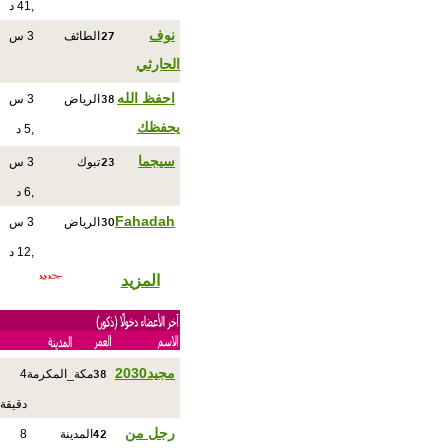
,41 د
27
نوف
الطائف
3 س
الحارثي
38
احفظ الله
الرياض
3 س
يحفظك
,5 د
23
سيجما
تبوك
3 س
,6 د
30
Fahadah
الرياض
3 س
,12 د
المزيد
38
مجيد2030
مكة_المكرمة
4
دقيقة
42
رجل من
المدينة
8