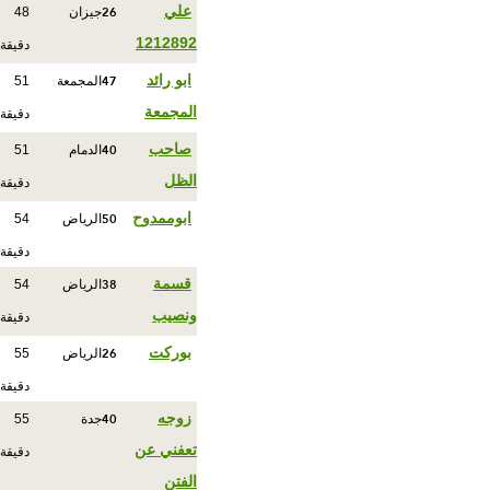
26
علي
جيزان
48
1212892
دقيقة
47
ابو رائد
المجمعة
51
المجمعة
دقيقة
40
صاحب
الدمام
51
الظل
دقيقة
50
ابوممدوح
الرياض
54
دقيقة
38
قسمة
الرياض
54
ونصيب
دقيقة
26
بوركت
الرياض
55
دقيقة
40
زوجه
جدة
55
تعفني عن
دقيقة
الفتن