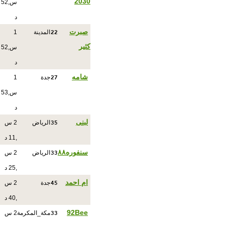
2030
س,52
د
22
صبرت
المدينة
1
كثير
س,52
د
27
شامه
جدة
1
س,53
د
35
لبنى
الرياض
2 س
,11 د
33
سنفوره٨٨
الرياض
2 س
,25 د
45
ام احمد
جدة
2 س
,40 د
33
92Bee
مكة_المكرمة
2 س