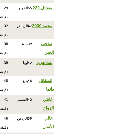
55
متفائل 222
الخرج
29
دقيقة
47
محمد.2030
الرياض
32
دقيقة
39
صاحب
جدة
38
الخير
دقيقة
42
عبدالعزيز
ابها
39
دقيقة
48
المتفائل
ينبع
40
دائما
دقيقة
42
غايتي
القصيم
41
الزواج
دقيقة
39
غالي
الرياض
46
الأثمان
دقيقة