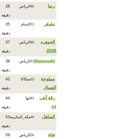
ربما
الرياض
28
40
دقيقة
نيلوفر
الدمام
35
32
دقيقة
الجوهره
الرياض
37
40
2026
دقيقة
Alanoudtj
الرياض
38
33
دقيقة
مملوحة
سكاكا
42
35
الشمال
دقيقة
رقة أنثى
ابها
44
43
٨٤
دقيقة
المناهل
مكة_المكرمة
53
40
دقيقة
فتاة
الرياض
59
26