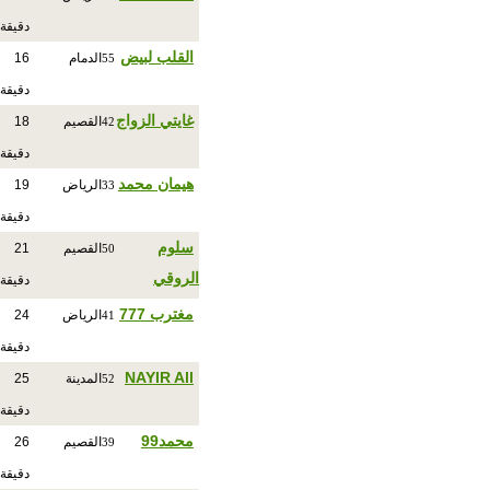
دقيقة
القلب لبيض
الدمام
16
55
دقيقة
غايتي الزواج
القصيم
18
42
دقيقة
هيمان محمد
الرياض
19
33
دقيقة
سلوم
القصيم
21
50
الروقي
دقيقة
مغترب 777
الرياض
24
41
دقيقة
NAYIR All
المدينة
25
52
دقيقة
محمد99
القصيم
26
39
دقيقة