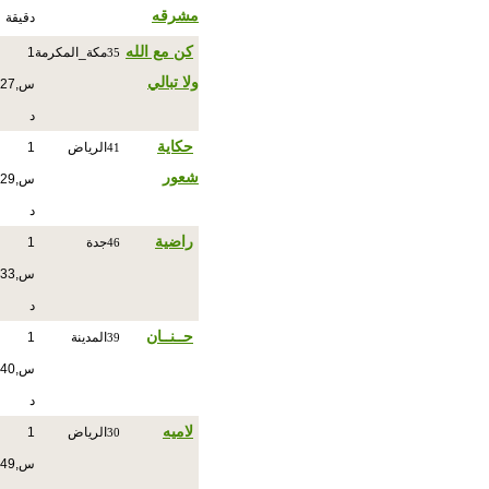
مشرقه
دقيقة
كن مع الله
مكة_المكرمة
1
35
ولا تبالي
س,27
د
حكاية
الرياض
1
41
شعور
س,29
د
راضية
جدة
1
46
س,33
د
حــنــان
المدينة
1
39
س,40
د
لاميه
الرياض
1
30
س,49