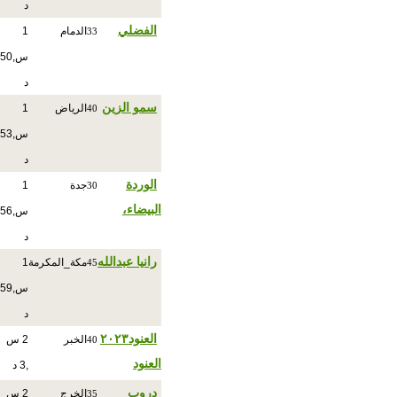
د
الفضلي
الدمام
1
33
س,50
د
سمو الزين
الرياض
1
40
س,53
د
الوردة
جدة
1
30
البيضاء،
س,56
د
رانيا عبدالله
مكة_المكرمة
1
45
س,59
د
العنود٢٠٢٣
الخبر
2 س
40
العنود
,3 د
دروب
الخرج
2 س
35