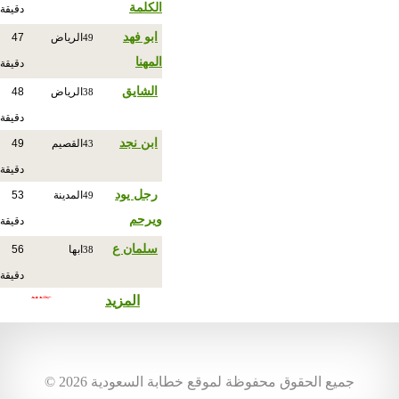
الكلمة
دقيقة
ابو فهد
الرياض
47
49
المهنا
دقيقة
الشايق
الرياض
48
38
دقيقة
ابن نجد
القصيم
49
43
دقيقة
رجل يود
المدينة
53
49
ويرحم
دقيقة
سلمان ع
ابها
56
38
دقيقة
المزيد
© جميع الحقوق محفوظة لموقع خطابة السعودية 2026