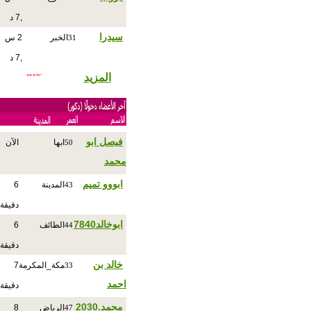
,7 د
سيدرا
الخبر
2 س
31
,7 د
المزيد
فيصل ابو
ابها
الآن
50
محمد
ابووو تميم
المدينة
6
43
دقيقة
ابوخالد7840
الطائف
6
44
دقيقة
خالد بن
مكة_المكرمة
7
33
احمد
دقيقة
محمد.2030
الرياض
8
47