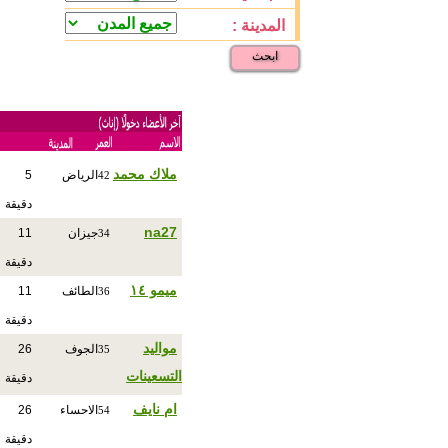
المدينة :
ابحث
ملاك محمد
الرياض
5
42
دقيقة
na27
جيزان
11
34
دقيقة
ميمو ١٤
الطائف
11
36
دقيقة
مواليد
الجوف
26
35
التسعينات
دقيقة
ام نايف
الاحساء
26
54
دقيقة