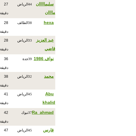
سليمااااان
الرياض
27
44
ماااان
دقيقة
hexa
الطائف
28
38
دقيقة
عبد العزيز
الرياض
28
33
قاضي
دقيقة
نواف 1986
جدة
36
39
دقيقة
‏محمد
الرياض
38
32
دقيقة
Abu
الرياض
41
45
khalid
دقيقة
Ra_ahmad
تبوك
42
37
دقيقة
فارس
الرياض
47
45