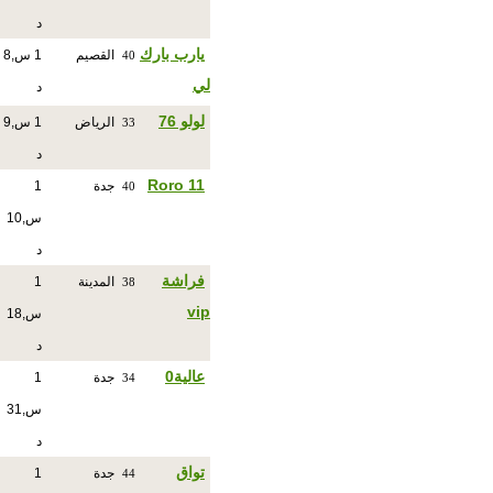
د
يارب بارك
القصيم
1 س,8
40
لي
د
لولو 76
الرياض
1 س,9
33
د
Roro 11
جدة
1
40
س,10
د
فراشة
المدينة
1
38
vip
س,18
د
عالية0
جدة
1
34
س,31
د
تواق
جدة
1
44