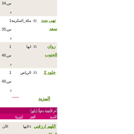
س,34
د
نهى بنت
مكة_المكرمة
1
42
سعد
س,35
د
روان
ابها
1
35
الجنوب
س,40
د
خلود 2
الرياض
1
33
س,40
د
المزيد
اللهم ارزقني
ابها
الآن
51