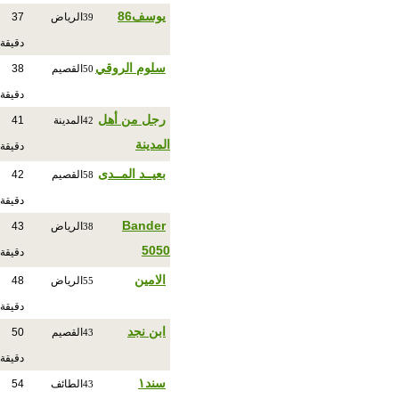
يوسف86
الرياض
37
39
دقيقة
سلوم الروقي
القصيم
38
50
دقيقة
رجل من أهل
المدينة
41
42
المدينة
دقيقة
بعيــد المــدى
القصيم
42
58
دقيقة
Bander
الرياض
43
38
5050
دقيقة
الامين
الرياض
48
55
دقيقة
ابن نجد
القصيم
50
43
دقيقة
سند١
الطائف
54
43