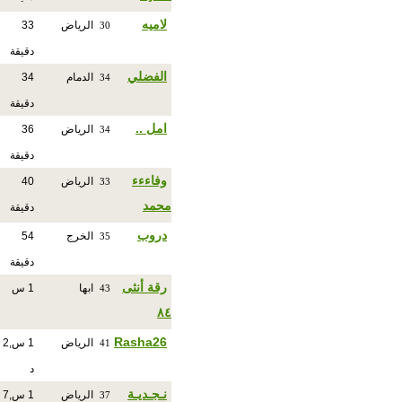
لاميه
الرياض
33
30
دقيقة
الفضلي
الدمام
34
34
دقيقة
امل ..
الرياض
36
34
دقيقة
وفاءءء
الرياض
40
33
محمد
دقيقة
دروب
الخرج
54
35
دقيقة
رقة أنثى
ابها
1 س
43
٨٤
Rasha26
الرياض
1 س,2
41
د
نـجـديـة
الرياض
1 س,7
37