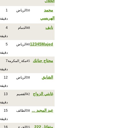
الحلال
محمد
الرياض
1
50
الهريسي
دقيقة
نايف
الدمام
4
48
دقيقة
12345Majed
الرياض
5
40
دقيقة
محتاج حنانك
مكة_المكرمة
7
45
دقيقة
الشايق
الرياض
12
38
دقيقة
غايتي الزواج
القصيم
13
42
دقيقة
عبد المجيد ...
الطائف
15
38
دقيقة
متفائل 222
الخرج
16
55