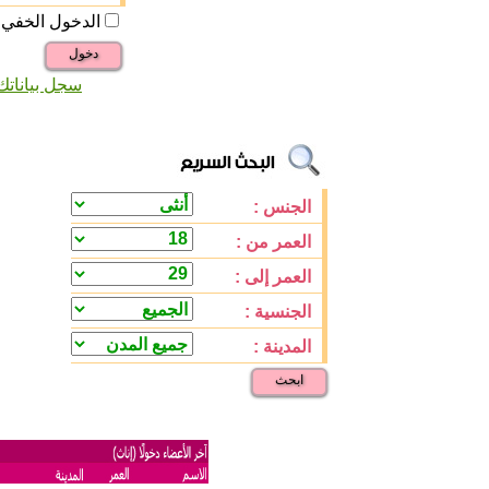
الدخول الخفي
دخول
سجل بياناتك
الجنس :
العمر من :
العمر إلى :
الجنسية :
المدينة :
ابحث