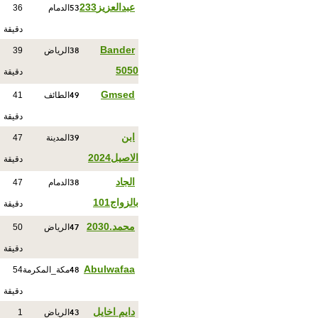
53
عبدالعزيز233
الدمام
36
دقيقة
38
Bander
الرياض
39
5050
دقيقة
49
Gmsed
الطائف
41
دقيقة
39
ابن
المدينة
47
الاصيل2024
دقيقة
38
الجاد
الدمام
47
بالزواج101
دقيقة
47
محمد.2030
الرياض
50
دقيقة
48
Abulwafaa
مكة_المكرمة
54
دقيقة
43
دايم اخايل
الرياض
1