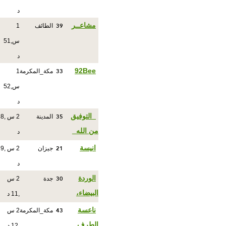
د
39
مشاعــر
الطائف
1
س,51
د
33
92Bee
مكة_المكرمة
1
س,52
د
35
_التوفيق
المدينة
2 س ,8
من الله_
د
21
انيسة
جيزان
2 س ,9
د
30
الوردة
جدة
2 س
البيضاء،
,11 د
43
ناعسة
مكة_المكرمة
2 س
الطرف
,12 د