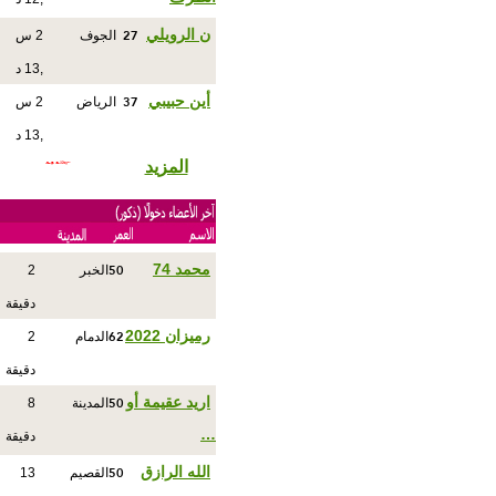
27
ن الرويلي
الجوف
2 س
,13 د
37
أين حبيبي
الرياض
2 س
,13 د
المزيد
50
محمد 74
الخبر
2
دقيقة
62
رميزان 2022
الدمام
2
دقيقة
50
اريد عقيمة أو
المدينة
8
…
دقيقة
50
الله الرازق
القصيم
13