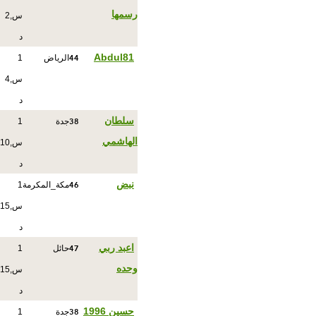
رسمها
س,2
د
44
Abdul81
الرياض
1
س,4
د
38
سلطان
جدة
1
الهاشمي
س,10
د
46
نبض
مكة_المكرمة
1
س,15
د
47
اعبد ربي
حائل
1
وحده
س,15
د
38
حسين 1996
جدة
1