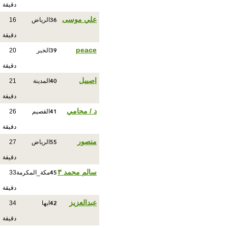
دقيقة
36
علي موسى
الرياض
16
دقيقة
39
peace
الخبر
20
دقيقة
40
اصييل
المدينة
21
دقيقة
41
د / محامي
القصيم
26
دقيقة
55
منصور
الرياض
27
دقيقة
45
سالم محمد ٣
مكة_المكرمة
33
دقيقة
42
عبدالعزيز
ابها
34
دقيقة