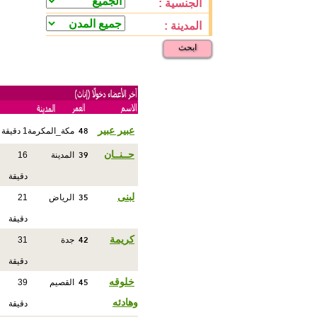
الجنسية :
المدينة :
ابحث
48
عبير عبير
مكة_المكرمة
1 دقيقة
39
حــنــان
المدينة
16
دقيقة
35
لبنى
الرياض
21
دقيقة
42
كريمة
جدة
31
دقيقة
45
خلوقه
القصيم
39
وهادئه
دقيقة