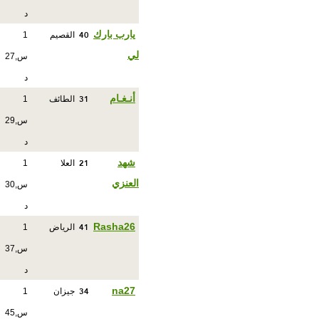
د
40
يارب بارك
القصيم
1
لي
س,27
د
31
أنـغـام
الطائف
1
س,29
د
21
شهد
العلا
1
العنزي
س,30
د
41
Rasha26
الرياض
1
س,37
د
34
na27
جيزان
1
س,45