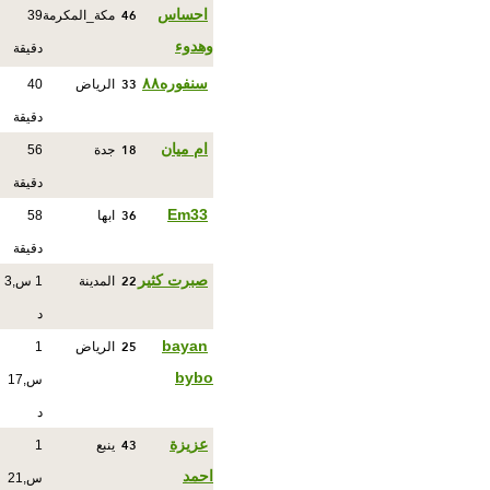
46
احساس
مكة_المكرمة
39
وهدوء
دقيقة
33
سنفوره٨٨
الرياض
40
دقيقة
18
ام ميان
جدة
56
دقيقة
36
Em33
ابها
58
دقيقة
22
صبرت كثير
المدينة
1 س,3
د
25
bayan
الرياض
1
bybo
س,17
د
43
عزيزة
ينبع
1
احمد
س,21