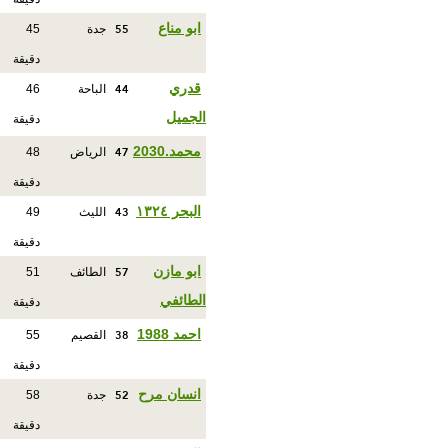
55
ابو مناع
جدة
45
دقيقة
44
قدري
الباحة
46
الجميل
دقيقة
47
محمد.2030
الرياض
48
دقيقة
43
البحر ١٣٢٤
الليث
49
دقيقة
57
ابو مازن
الطائف
51
الطائفي
دقيقة
38
احمد 1988
القصيم
55
دقيقة
52
انسان مرح
جدة
58
دقيقة