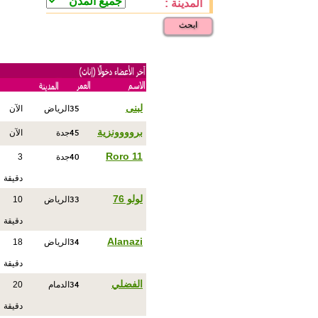
المدينة :
ابحث
35
لبنى
الرياض
الآن
45
بروووونزية
جدة
الآن
40
Roro 11
جدة
3
دقيقة
33
لولو 76
الرياض
10
دقيقة
34
Alanazi
الرياض
18
دقيقة
34
الفضلي
الدمام
20
دقيقة