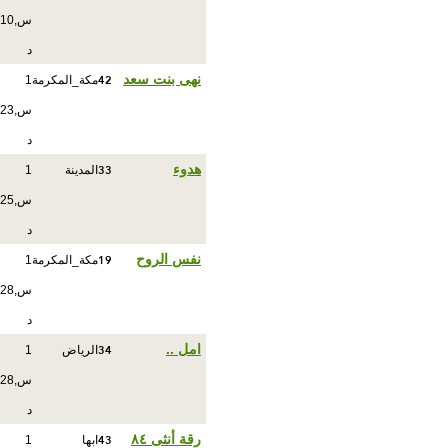
س,10
د
42
نهى بنت سعد
مكة_المكرمة
1
س,23
د
33
هدوء
المدينة
1
س,25
د
19
نفس الروح
مكة_المكرمة
1
س,28
د
34
امل ..
الرياض
1
س,28
د
43
رقة أنثى ٨٤
ابها
1