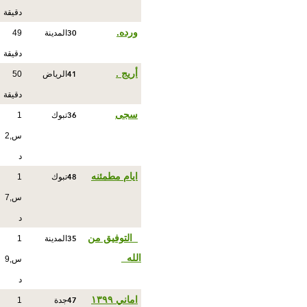
دقيقة
30
ورده.
المدينة
49
دقيقة
41
أريج .
الرياض
50
دقيقة
36
سجى
تبوك
1
س,2
د
48
ايام مطمئنه
تبوك
1
س,7
د
35
_التوفيق من
المدينة
1
الله_
س,9
د
47
اماني ١٣٩٩
جدة
1