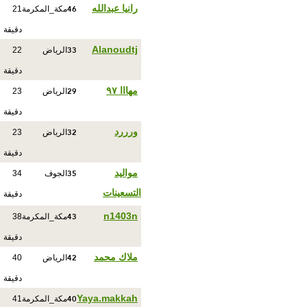
46
رانيا عبدالله
مكة_المكرمة
21
دقيقة
33
Alanoudtj
الرياض
22
دقيقة
29
مهااا ٩٧
الرياض
23
دقيقة
32
ورررد
الرياض
23
دقيقة
35
مواليد
الجوف
34
التسعينات
دقيقة
43
n1403n
مكة_المكرمة
38
دقيقة
42
ملاك محمد
الرياض
40
دقيقة
40
Yaya.makkah
مكة_المكرمة
41