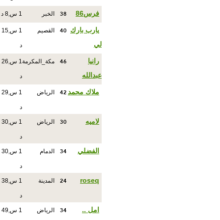
38
فرس86
الخبر
1 س,8 د
40
يارب بارك
القصيم
1 س,15
لي
د
46
رانيا
مكة_المكرمة
1 س,26
عبدالله
د
42
ملاك محمد
الرياض
1 س,29
د
30
لاميه
الرياض
1 س,30
د
34
الفضلي
الدمام
1 س,30
د
24
roseq
المدينة
1 س,38
د
34
امل ..
الرياض
1 س,49