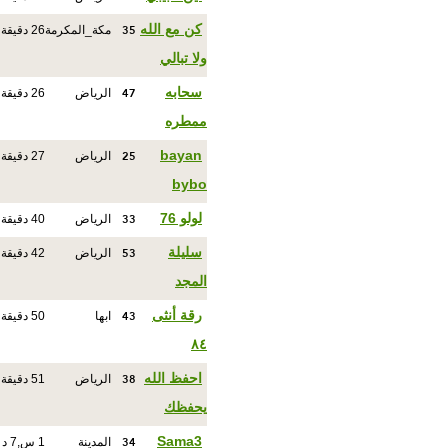
35
كن مع الله
مكة_المكرمة
26 دقيقة
ولا تبالي
47
سحابه
الرياض
26 دقيقة
ممطره
25
bayan
الرياض
27 دقيقة
bybo
33
لولو 76
الرياض
40 دقيقة
53
سليلة
الرياض
42 دقيقة
المجد
43
رقة أنثى
ابها
50 دقيقة
٨٤
38
احفظ الله
الرياض
51 دقيقة
يحفظك
34
Sama3
المدينة
1 س,7 د