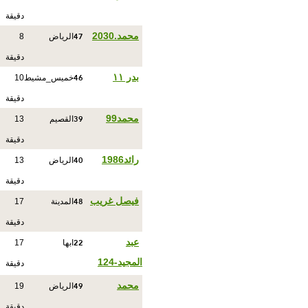
دقيقة
47
محمد.2030
الرياض
8
دقيقة
46
بدر ١١
خميس_مشيط
10
دقيقة
39
محمد99
القصيم
13
دقيقة
40
رائد1986
الرياض
13
دقيقة
48
فيصل غريب
المدينة
17
دقيقة
22
عبد
ابها
17
المجيد-124
دقيقة
49
محمد
الرياض
19
دقيقة