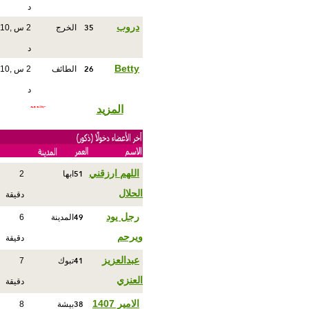
د
35
دروب
الخرج
2 س ,10
د
26
Betty
الطائف
2 س ,10
د
المزيد
51
اللهم ارزقني
ابها
2
الحلال
دقيقة
49
رجل يود
المدينة
6
ويرحم
دقيقة
41
عبدالعزيز
تبوك
7
العنزي
دقيقة
38
الامير 1407
بيشة
8