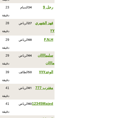
34
رجل 9
الدمام
23
دقيقة
27
فهد الشهري
الرياض
28
٢٧
دقيقة
48
F.N.H
الرياض
29
دقيقة
44
سليمااااان
الرياض
29
ماااان
دقيقة
50
الوعد٧٧٧
الطائف
39
دقيقة
41
مغترب 777
الرياض
41
دقيقة
40
12345Majed
الرياض
41
دقيقة