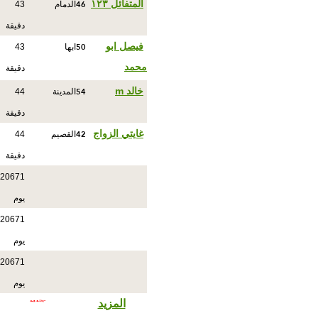
46
المتفائل ١٢٣
الدمام
43
دقيقة
50
فيصل ابو
ابها
43
محمد
دقيقة
54
خالد m
المدينة
44
دقيقة
42
غايتي الزواج
القصيم
44
دقيقة
20671
يوم
20671
يوم
20671
يوم
المزيد