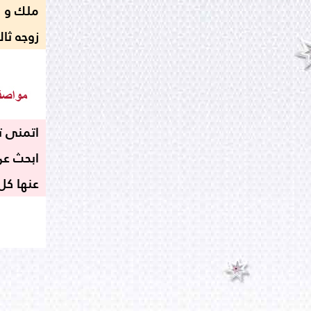
ملك و ا
زوجه ثا
اتمنى ت
ابحث عن
عنها كل