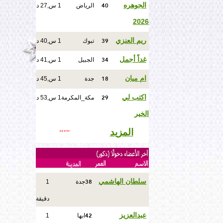
40
الجوهره
الرياض
1 س,27 د
2026
39
ريم العنزي
تبوك
1 س,40 د
34
غداً أجمل
الجبيل
1 س,41 د
18
ام ميان
جدة
1 س,45 د
29
اكتب لي
مكة_المكرمة
1 س,53 د
الخير
المزيد
38
سلطان الهاشمي
جدة
1
دقيقة
42
عبدالعزيز
ابها
1