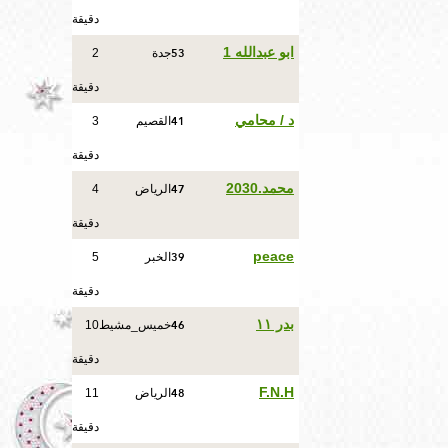
دقيقة
53
ابو عبدالله 1
جدة
2
دقيقة
41
د / محامي
القصيم
3
دقيقة
47
محمد.2030
الرياض
4
دقيقة
39
peace
الخبر
5
دقيقة
46
بدر ١١
خميس_مشيط
10
دقيقة
48
F.N.H
الرياض
11
دقيقة