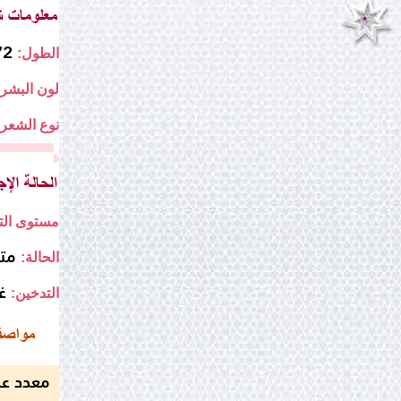
172
الطول:
لون البشرة
نوع الشعر:
مستوى التع
مت
الحالة:
غ
التدخين:
معدد عن