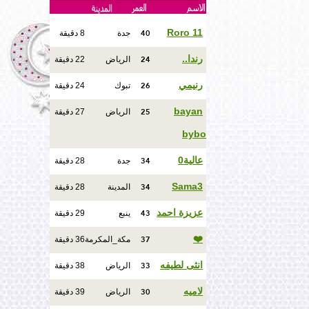
40
Roro 11
جدة
8 دقيقة
24
رندا..
الرياض
22 دقيقة
26
رنيمي
تبوك
24 دقيقة
25
bayan
الرياض
27 دقيقة
bybo
34
عالية0
جدة
28 دقيقة
34
Sama3
المدينة
28 دقيقة
43
عزيزة احمد
ينبع
29 دقيقة
37
❤️
مكة_المكرمة
36 دقيقة
33
انثى لطيفه
الرياض
38 دقيقة
30
لاميه
الرياض
39 دقيقة