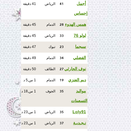
41
أجمل
الرياض
41 دقيقة
إحساس
28
همس الهدوء
الدمام
45 دقيقة
33
لولو 76
الرياض
45 دقيقة
23
سيجما
تبوك
47 دقيقة
34
الفضلي
الدمام
49 دقيقة
27
نوف الحارثي
الطائف
50 دقيقة
19
ديم العنزي
الدمام
1 س,5 د
35
مواليد
الجوف
1 س,18 د
التسعينات
35
Loly91
الرياض
1 س,23 د
37
نـجـديـة
الرياض
1 س,23 د