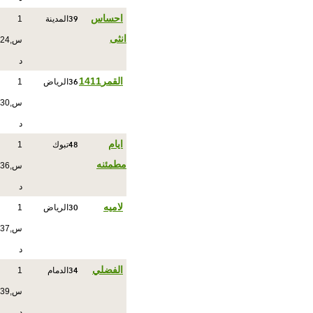
39
احساس
المدينة
1
انثى
س,24
د
36
القمر1411
الرياض
1
س,30
د
48
ايام
تبوك
1
مطمئنه
س,36
د
30
لاميه
الرياض
1
س,37
د
34
الفضلي
الدمام
1
س,39
د