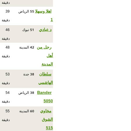
دقيقة
55
اهلا وسهلا
الرياض
39
1
دقيقة
51
د عبادي
تبوك
46
دقيقة
42
رجل من
المدينة
48
أهل
دقيقة
المدينة
38
سلطان
جدة
53
الهاشمي
دقيقة
38
Bander
الرياض
54
5050
دقيقة
60
مخاوي
المدينة
55
الشوق
دقيقة
515