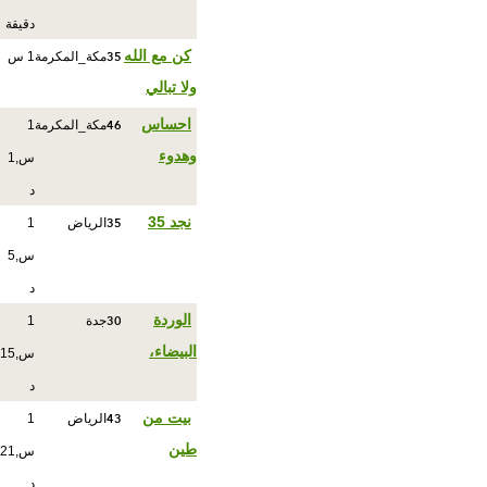
دقيقة
35
كن مع الله
مكة_المكرمة
1 س
ولا تبالي
46
احساس
مكة_المكرمة
1
وهدوء
س,1
د
35
نجد 35
الرياض
1
س,5
د
30
الوردة
جدة
1
البيضاء،
س,15
د
43
بيت من
الرياض
1
طين
س,21
د