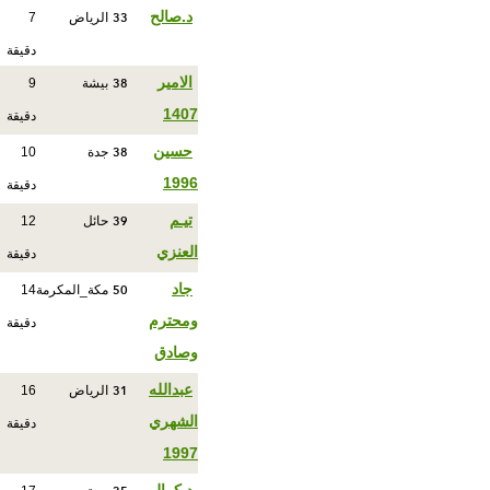
33
د.صالح
الرياض
7
دقيقة
38
الامير
بيشة
9
1407
دقيقة
38
حسين
جدة
10
1996
دقيقة
39
تيـم
حائل
12
العنزي
دقيقة
50
جاد
مكة_المكرمة
14
ومحترم
دقيقة
وصادق
31
عبدالله
الرياض
16
الشهري
دقيقة
1997