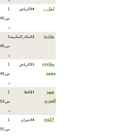
34
امل ..
الرياض
1
س,46
د
32
شادية
مكة_المكرمة
1
س,48
د
33
وفاءءء
الرياض
1
محمد
س,49
د
21
شهد
العلا
1
العنزي
س,54
د
34
na27
جيزان
1
س,55