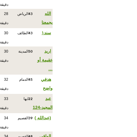
دقيقة
43
الله
الرياض
28
يجمعنا
دقيقة
43
سند١
الطائف
30
دقيقة
50
اريد
المدينة
30
عقيمة أو
دقيقة
…
45
هدفي
الدمام
32
واضح
دقيقة
22
عبد
ابها
33
المجيد-124
دقيقة
39
(عبدالله )
القصيم
34
دقيقة
48
الوافي
القصيم
34