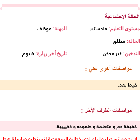
ماجستير
موظف
مستوى التعليم:
المهنة:
مطلق
الحالة:
غير مدخن
6 يوم
التدخين:
تاريخ أخر زيارة:
فيما بعد.
خفيفة دم و متعلمة و طموحه و ذكيييية.
لا بد من تسجيل طلبك لدى خطابة السعودية لتستطيع مراسلة هذا