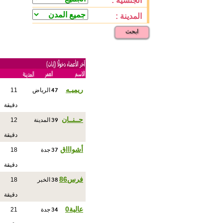
الجنسية :
المدينة :
ابحث
47
ريميـه
الرياض
11
دقيقة
39
حــنــان
المدينة
12
دقيقة
37
أشواااق
جدة
18
دقيقة
38
فرس86
الخبر
18
دقيقة
34
عالية0
جدة
21