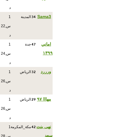
د
34
Sama3
المدينة
1
س,22
د
47
اماني
جدة
1
١٣٩٩
س,24
د
32
ورررد
الرياض
1
س,26
د
29
مهااا ٩٧
الرياض
1
س,26
د
42
نهى بنت
مكة_المكرمة
1
سعد
س,28