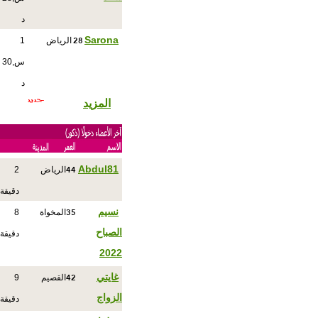
د
28
Sarona
الرياض
1
س,30
د
المزيد
44
Abdul81
الرياض
2
دقيقة
35
نسيم
المخواة
8
الصباح
دقيقة
2022
42
غايتي
القصيم
9
الزواج
دقيقة