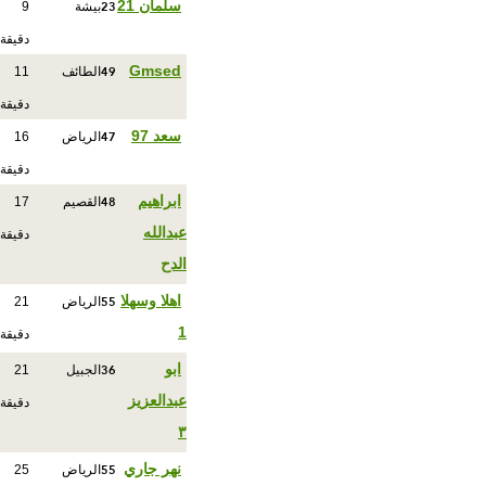
23
سلمان 21
بيشة
9
دقيقة
49
Gmsed
الطائف
11
دقيقة
47
سعد 97
الرياض
16
دقيقة
48
ابراهيم
القصيم
17
عبدالله
دقيقة
الدح
55
اهلا وسهلا
الرياض
21
1
دقيقة
36
ابو
الجبيل
21
عبدالعزيز
دقيقة
٣
55
نهر جاري
الرياض
25