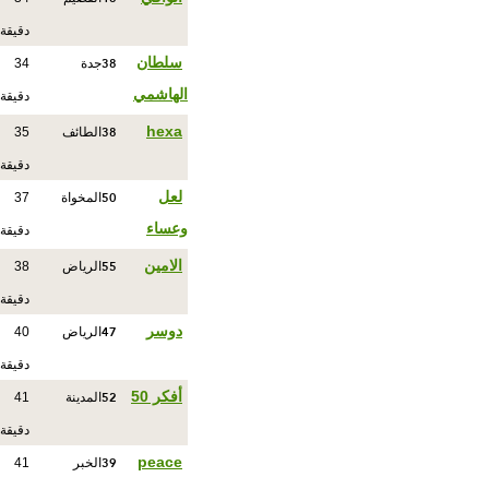
دقيقة
38
سلطان
جدة
34
الهاشمي
دقيقة
38
hexa
الطائف
35
دقيقة
50
لعل
المخواة
37
وعساء
دقيقة
55
الامين
الرياض
38
دقيقة
47
دوسر
الرياض
40
دقيقة
52
أفكر 50
المدينة
41
دقيقة
39
peace
الخبر
41