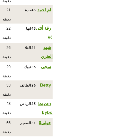
دقيقة
45
ام احمد
جدة
21
دقيقة
43
رقة أنثى
ابها
22
٨٤
دقيقة
21
شهد
العلا
26
العنزي
دقيقة
36
سجى
تبوك
29
دقيقة
26
Betty
الطائف
33
دقيقة
25
bayan
الرياض
43
bybo
دقيقة
31
جولي0
القصيم
56
دقيقة