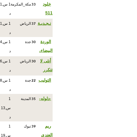
33
خلود
مكة_المكرمة
1 س,1
511
د
37
نـجـديـة
الرياض
1 س,1
د
30
الوردة
جدة
1 س,4
البيضاء،
د
30
أنثى لا
الرياض
1 س,6
تتكرر
د
22
التوليب
جدة
1 س,8
د
35
-دلوله-
المدينة
1
س,13
د
39
ريم
تبوك
1
العنزي
س,19