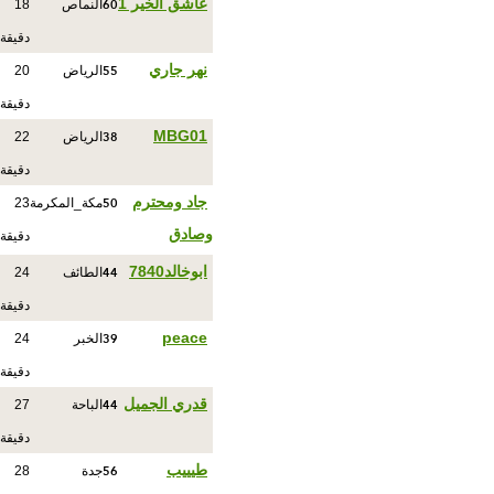
60
عاشق الخير 1
النماص
18
دقيقة
55
نهر جاري
الرياض
20
دقيقة
38
MBG01
الرياض
22
دقيقة
50
جاد ومحترم
مكة_المكرمة
23
وصادق
دقيقة
44
ابوخالد7840
الطائف
24
دقيقة
39
peace
الخبر
24
دقيقة
44
قدري الجميل
الباحة
27
دقيقة
56
طيييب
جدة
28