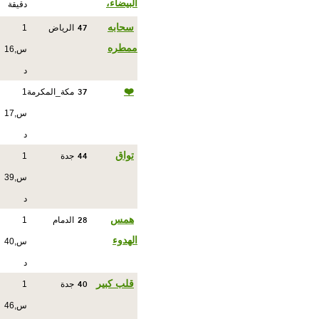
البيضاء،
دقيقة
47
سحابه
الرياض
1
ممطره
س,16
د
37
❤️
مكة_المكرمة
1
س,17
د
44
تواق
جدة
1
س,39
د
28
همس
الدمام
1
الهدوء
س,40
د
40
قلب كبير
جدة
1
س,46