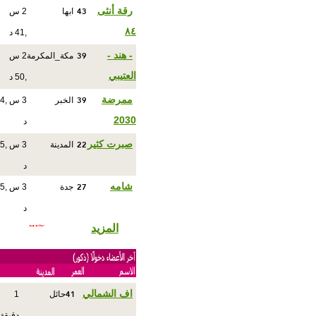
43
رقة أنثى
ابها
2 س
٨٤
,41 د
39
- هند -
مكة_المكرمة
2 س
العتيبي
,50 د
39
ممرضة
الخبر
3 س ,4
2030
د
22
صبرت كثير
المدينة
3 س ,5
د
27
شامه
جدة
3 س ,5
د
المزيد
41
اف الشمالي
حائل
1
دقيقة