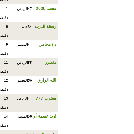
47
محمد.2030
الرياض
1
دقيقة
34
رفيقة الدرب
جدة
6
دقيقة
41
د / محامي
القصيم
9
دقيقة
55
منصور
الرياض
11
دقيقة
50
الله الرازق
القصيم
12
دقيقة
41
مغترب 777
الرياض
13
دقيقة
50
اريد عقيمة أو
المدينة
14
…
دقيقة