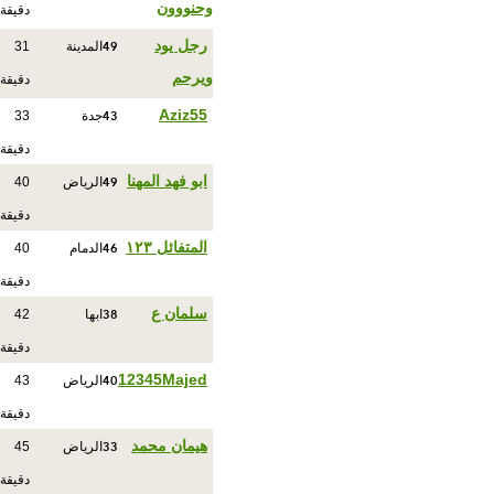
وحنووون
دقيقة
49
رجل يود
المدينة
31
ويرحم
دقيقة
43
Aziz55
جدة
33
دقيقة
49
ابو فهد المهنا
الرياض
40
دقيقة
46
المتفائل ١٢٣
الدمام
40
دقيقة
38
سلمان ع
ابها
42
دقيقة
40
12345Majed
الرياض
43
دقيقة
33
هيمان محمد
الرياض
45
دقيقة