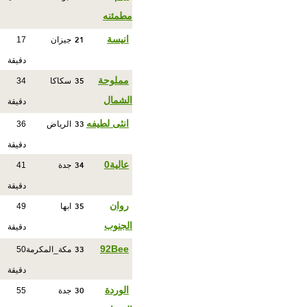
مطمئنه
21
انيسة
جيزان
17
دقيقة
35
مملوحة
سكاكا
34
الشمال
دقيقة
33
انثى لطيفه
الرياض
36
دقيقة
34
عالية0
جدة
41
دقيقة
35
روان
ابها
49
الجنوب
دقيقة
33
92Bee
مكة_المكرمة
50
دقيقة
30
الوردة
جدة
55