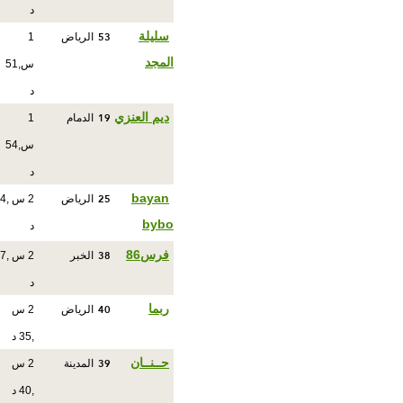
د
53
سليلة
الرياض
1
المجد
س,51
د
19
ديم العنزي
الدمام
1
س,54
د
25
bayan
الرياض
2 س ,4
bybo
د
38
فرس86
الخبر
2 س ,7
د
40
ربما
الرياض
2 س
,35 د
39
حــنــان
المدينة
2 س
,40 د