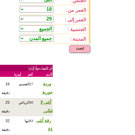
الجنس :
العمر من :
العمر إلى :
الجنسية :
المدينة :
ابحث
وردة
القصيم
16
27
جورية
دقيقة
أنثى لا
الرياض
25
30
تتكرر
دقيقة
رقة أنثى
ابها
32
43
٨٤
دقيقة