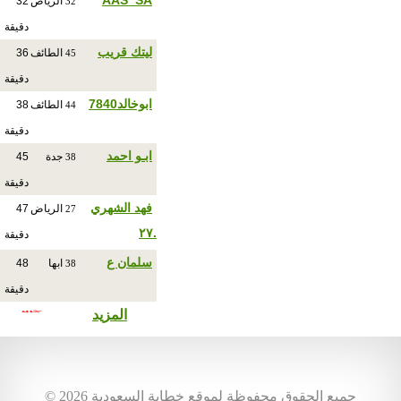
AAS_SA
الرياض
32
32
دقيقة
ليتك قريب
الطائف
36
45
دقيقة
ابوخالد7840
الطائف
38
44
دقيقة
ابـو احمد
جدة
45
38
دقيقة
فهد الشهري
الرياض
47
27
.٢٧
دقيقة
سلمان ع
ابها
48
38
دقيقة
المزيد
© جميع الحقوق محفوظة لموقع خطابة السعودية 2026