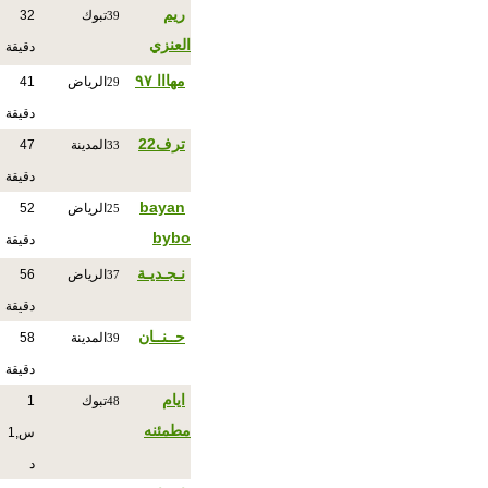
ريم
تبوك
32
39
العنزي
دقيقة
مهااا ٩٧
الرياض
41
29
دقيقة
ترف22
المدينة
47
33
دقيقة
bayan
الرياض
52
25
bybo
دقيقة
نـجـديـة
الرياض
56
37
دقيقة
حــنــان
المدينة
58
39
دقيقة
ايام
تبوك
1
48
مطمئنه
س,1
د