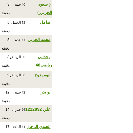
{ سعود
جدة
3
40
الحربي }
دقيقة
صامل
الجبيل
5
52
دقيقة
محمد الحربي
جدة
5
41
دقيقة
وحداني
الرياض
8
50
رياضي48
دقيقة
ابوممدوح
الرياض
9
50
دقيقة
بو بدر
جدة
12
42
دقيقة
علي 1212892
جيزان
14
26
دقيقة
الحنون الرحال
الباحة
17
44