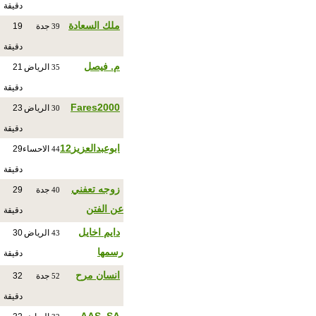
دقيقة
ملك السعادة
جدة
19
39
دقيقة
م. فيصل
الرياض
21
35
دقيقة
Fares2000
الرياض
23
30
دقيقة
ابوعبدالعزيز12
الاحساء
29
44
دقيقة
زوجه تعفني
جدة
29
40
عن الفتن
دقيقة
دايم اخايل
الرياض
30
43
رسمها
دقيقة
انسان مرح
جدة
32
52
دقيقة