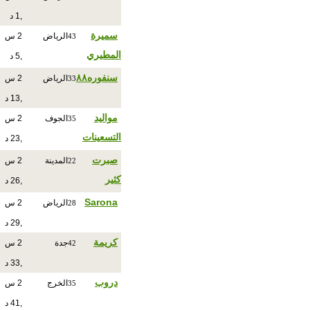
,1 د
سميرة
الرياض
2 س
43
المطيري
,5 د
سنفوره٨٨
الرياض
2 س
33
,13 د
مواليد
الجوف
2 س
35
التسعينات
,23 د
صبرت
المدينة
2 س
22
كثير
,26 د
Sarona
الرياض
2 س
28
,29 د
كريمة
جدة
2 س
42
,33 د
دروب
الخرج
2 س
35
,41 د