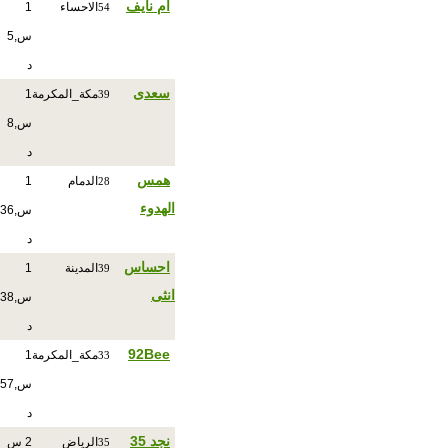
ام نايف
الاحساء
1
54
س,5
د
سعدى
مكة_المكرمة
1
39
س,8
د
همس
الدمام
1
28
الهدوء
س,36
د
احساس
المدينة
1
39
انثى
س,38
د
92Bee
مكة_المكرمة
1
33
س,57
د
نجد 35
الرياض
2 س
35