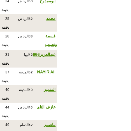
50
ابوممدوح
الرياض
24
دقيقة
32
‏محمد
الرياض
25
دقيقة
38
قسمة
الرياض
28
ونصيب
دقيقة
42
عبدالعزيز666
ابها
31
دقيقة
52
NAYIR All
المدينة
37
دقيقة
40
المتميز
المدينة
40
دقيقة
45
عازف الناي
الرياض
44
دقيقة
42
نـاصــر
الدمام
49