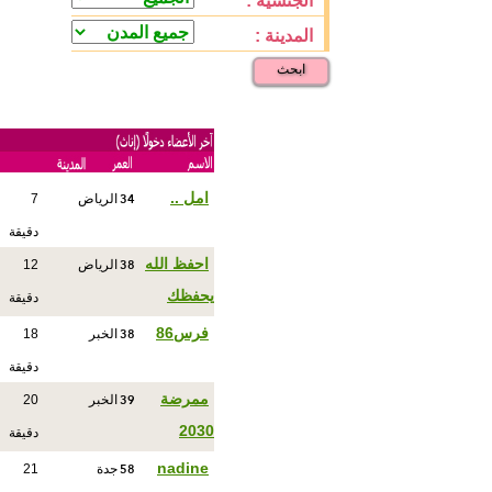
الجنسية :
المدينة :
ابحث
34
امل ..
الرياض
7
دقيقة
38
احفظ الله
الرياض
12
يحفظك
دقيقة
38
فرس86
الخبر
18
دقيقة
39
ممرضة
الخبر
20
2030
دقيقة
58
nadine
جدة
21