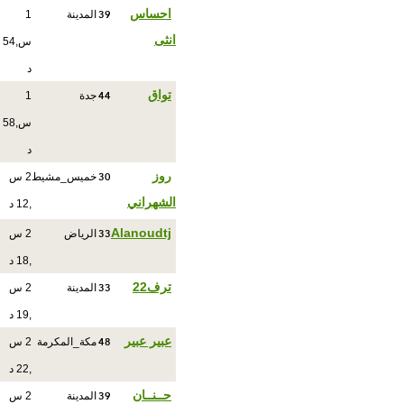
39
احساس
المدينة
1
انثى
س,54
د
44
تواق
جدة
1
س,58
د
30
روز
خميس_مشيط
2 س
الشهراني
,12 د
33
Alanoudtj
الرياض
2 س
,18 د
33
ترف22
المدينة
2 س
,19 د
48
عبير عبير
مكة_المكرمة
2 س
,22 د
39
حــنــان
المدينة
2 س