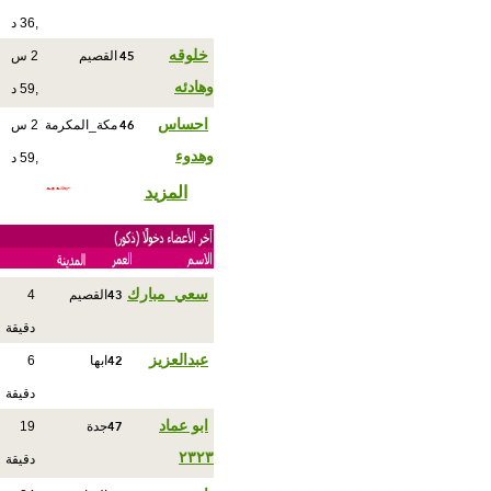
,36 د
45
خلوقه
القصيم
2 س
وهادئه
,59 د
46
احساس
مكة_المكرمة
2 س
وهدوء
,59 د
المزيد
43
سعي_مبارك
القصيم
4
دقيقة
42
عبدالعزيز
ابها
6
دقيقة
47
ابو عماد
جدة
19
٢٣٢٣
دقيقة