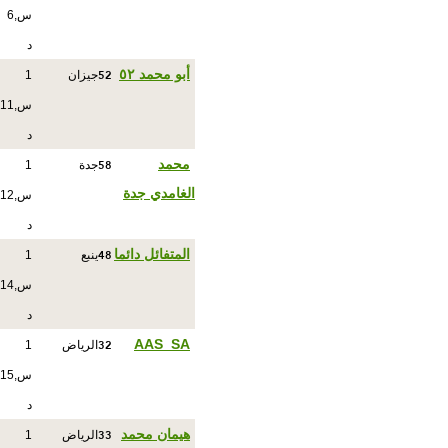
س,6
د
52
أبو محمد ٥٢
جيزان
1
س,11
د
58
محمد
جدة
1
الغامدي جدة
س,12
د
48
المتفائل دائما
ينبع
1
س,14
د
32
AAS_SA
الرياض
1
س,15
د
33
هيمان محمد
الرياض
1