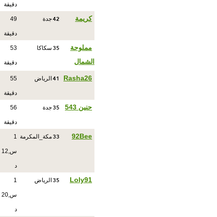
دقيقة
42
كريمة
جدة
49
دقيقة
35
مملوحة
سكاكا
53
الشمال
دقيقة
41
Rasha26
الرياض
55
دقيقة
35
حنين 543
جدة
56
دقيقة
33
92Bee
مكة_المكرمة
1
س,12
د
35
Loly91
الرياض
1
س,20
د