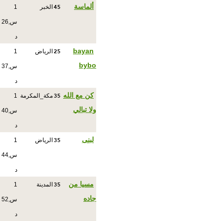
45
ألماسة
الخبر
1
س,26
د
25
bayan
الرياض
1
bybo
س,37
د
35
كن مع الله
مكة_المكرمة
1
ولا تبالي
س,40
د
35
لبنى
الرياض
1
س,44
د
35
مسيا من
المدينة
1
جاده
س,52
د