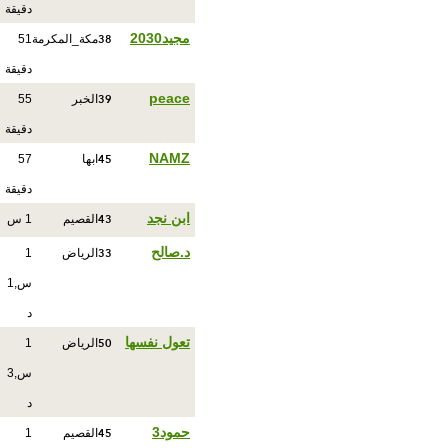
دقيقة
38
مجيد2030
مكة_المكرمة
51
دقيقة
39
peace
الخبر
55
دقيقة
45
NAMZ
ابها
57
دقيقة
43
ابن نجد
القصيم
1 س
33
د.صالح
الرياض
1
س,1
د
50
تعول نفسها
الرياض
1
س,3
د
45
حمود3
القصيم
1