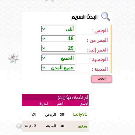
الجنس :
العمر من :
العمر إلى :
الجنسية :
المدينة :
ابحث
35
Loly91
الرياض
الآن
30
ورده.
المدينة
3 دقيقة