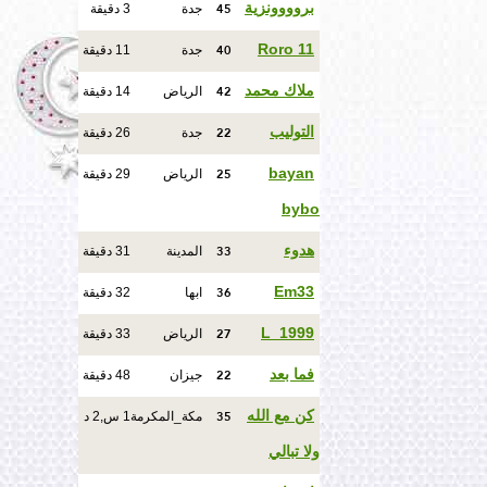
45
بروووونزية
جدة
3 دقيقة
40
Roro 11
جدة
11 دقيقة
42
ملاك محمد
الرياض
14 دقيقة
22
التوليب
جدة
26 دقيقة
25
bayan
الرياض
29 دقيقة
bybo
33
هدوء
المدينة
31 دقيقة
36
Em33
ابها
32 دقيقة
27
L_1999
الرياض
33 دقيقة
22
فما بعد
جيزان
48 دقيقة
35
كن مع الله
مكة_المكرمة
1 س,2 د
ولا تبالي