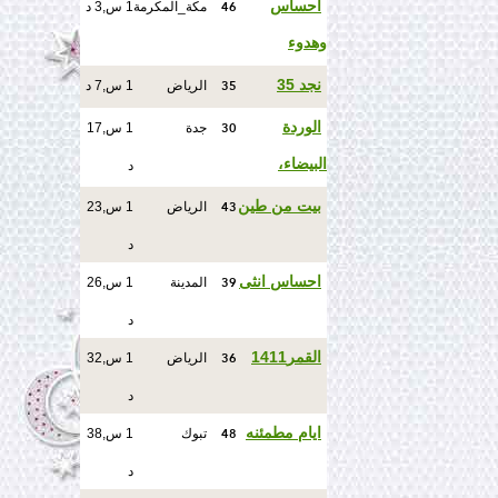
46
احساس
مكة_المكرمة
1 س,3 د
وهدوء
35
نجد 35
الرياض
1 س,7 د
30
الوردة
جدة
1 س,17
البيضاء،
د
43
بيت من طين
الرياض
1 س,23
د
39
احساس انثى
المدينة
1 س,26
د
36
القمر1411
الرياض
1 س,32
د
48
ايام مطمئنه
تبوك
1 س,38
د