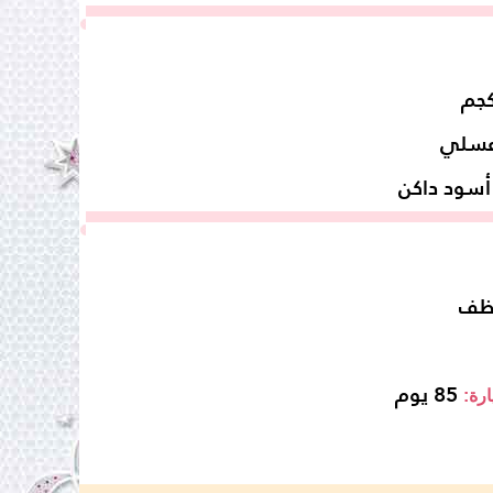
سلي
أسود داكن
ظف
85 يوم
ارة: