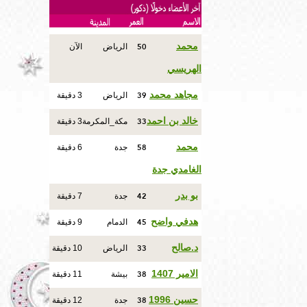
50
محمد
الرياض
الآن
الهريسي
39
مجاهد محمد
الرياض
3 دقيقة
33
خالد بن احمد
مكة_المكرمة
3 دقيقة
58
محمد
جدة
6 دقيقة
الغامدي جدة
42
بو بدر
جدة
7 دقيقة
45
هدفي واضح
الدمام
9 دقيقة
33
د.صالح
الرياض
10 دقيقة
38
الامير 1407
بيشة
11 دقيقة
38
حسين 1996
جدة
12 دقيقة