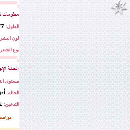
177
الطول:
لون البشرة
نوع الشعر:
مستوى التع
أع
الحالة:
غ
التدخين: