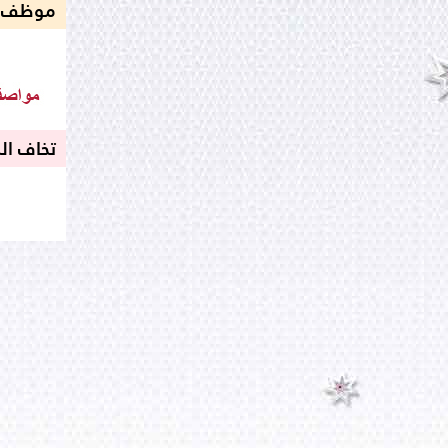
موظف ب
تخاف ال