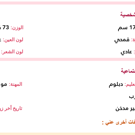
 سم
73 كجم
الوزن:
قمحي
ع
:
لون العين:
عادي
لون الشعر:
دبلوم
مو
ليم:
المهنة:
زب
ير مدخن
تاريخ أخر زي