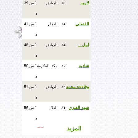
30
لاميه
الرياض
1 س,39
د
34
الفضلي
الدمام
1 س,41
د
34
امل ..
الرياض
1 س,48
د
32
شادية
مكة_المكرمة
1 س,50
د
33
وفاءءء محمد
الرياض
1 س,51
د
21
شهد العنزي
العلا
1 س,56
د
المزيد